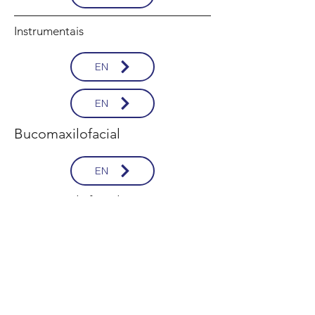
Instrumentais
EN
EN
Bucomaxilofacial
EN
Bucomaxilofacial
EN
Neuro Fixation System
EN