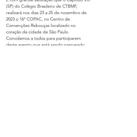
(SP) do Colégio Brasileiro de CTBMF, 
realizará nos dias 23 a 25 de novembro de 
2023 o 16º COPAC, no Centro de 
Convenções Rebouças localizado no 
coração da cidade de São Paulo. 
Convidamos a todos para participarem 
deste evento que está sendo preparado 
com o mais alto nível de palestras nacionais 
e internacionais.
Compartilhe este evento
+01 954.306.2521
| 4592 North Hiatus Road, Sunrise, FL 33351 / USA |
customer.service@mci-medical.com