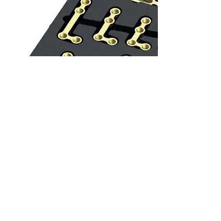
Módulo
Ortognático 2.0
El módulo ortognático CMF de 2,0
mm ofrece una variedad de
soluciones para el tratamiento de